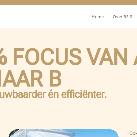
Home
Over RS-S
 FOCUS VAN 
AAR B
ouwbaarder én efficiënter.
Ook